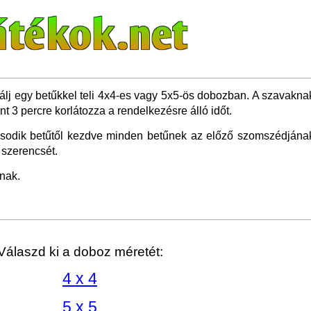
lálj egy betűkkel teli 4x4-es vagy 5x5-ös dobozban. A szavakna
nt 3 percre korlátozza a rendelkezésre álló időt.
ásodik betűtől kezdve minden betűnek az előző szomszédjának
 szerencsét.
nak.
Válaszd ki a doboz méretét:
4 x 4
5 x 5