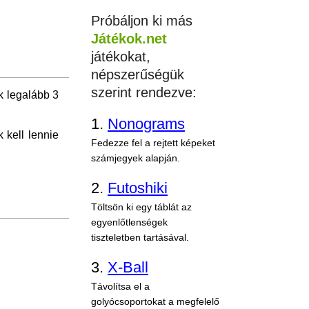
Próbáljon ki más
Játékok.net
játékokat,
népszerűségük
szerint rendezve:
k legalább 3
1.
Nonograms
 kell lennie
Fedezze fel a rejtett képeket
számjegyek alapján.
2.
Futoshiki
Töltsön ki egy táblát az
egyenlőtlenségek
tiszteletben tartásával.
3.
X-Ball
Távolítsa el a
golyócsoportokat a megfelelő