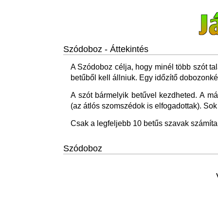
Szódoboz - Áttekintés
A Szódoboz célja, hogy minél több szót ta
betűből kell állniuk. Egy időzítő dobozonké
A szót bármelyik betűvel kezdheted. A m
(az átlós szomszédok is elfogadottak). Sok
Csak a legfeljebb 10 betűs szavak számíta
Szódoboz