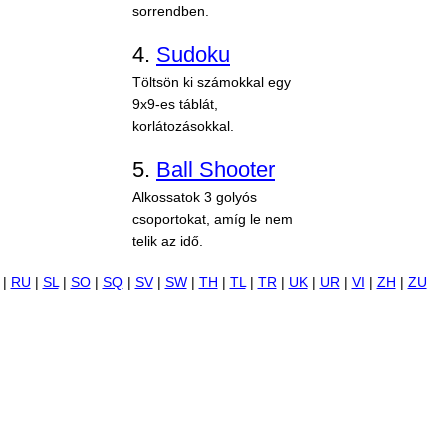
sorrendben.
4.
Sudoku
Töltsön ki számokkal egy
9x9-es táblát,
korlátozásokkal.
5.
Ball Shooter
Alkossatok 3 golyós
csoportokat, amíg le nem
telik az idő.
|
RU
|
SL
|
SO
|
SQ
|
SV
|
SW
|
TH
|
TL
|
TR
|
UK
|
UR
|
VI
|
ZH
|
ZU