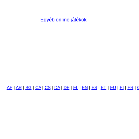
Egyéb online játékok
AF
|
AR
|
BG
|
CA
|
CS
|
DA
|
DE
|
EL
|
EN
|
ES
|
ET
|
EU
|
FI
|
FR
|