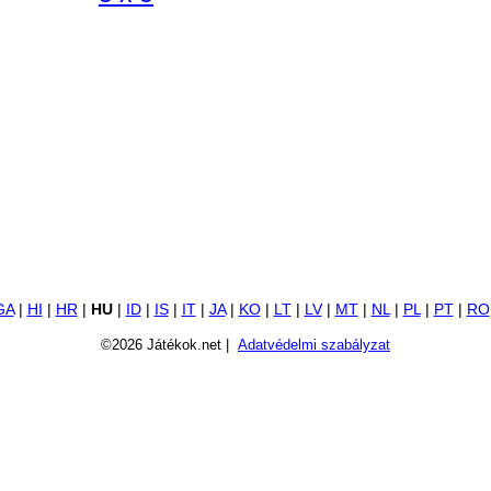
GA
|
HI
|
HR
|
HU
|
ID
|
IS
|
IT
|
JA
|
KO
|
LT
|
LV
|
MT
|
NL
|
PL
|
PT
|
RO
©2026 Játékok.net |
Adatvédelmi szabályzat